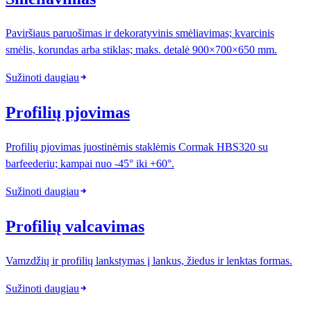
Paviršiaus paruošimas ir dekoratyvinis smėliavimas; kvarcinis
smėlis, korundas arba stiklas; maks. detalė 900×700×650 mm.
Sužinoti daugiau
Profilių pjovimas
Profilių pjovimas juostinėmis staklėmis Cormak HBS320 su
barfeederiu; kampai nuo -45° iki +60°.
Sužinoti daugiau
Profilių valcavimas
Vamzdžių ir profilių lankstymas į lankus, žiedus ir lenktas formas.
Sužinoti daugiau