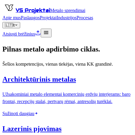
VS Projektai
Metalo sprendimai
Apie mus
Paslaugos
Projektai
Industrijos
Procesas
🇱🇹
lt
Atsiųsti brėžinius
Pilnas metalo apdirbimo ciklas.
Šešios kompetencijos, vienas tiekėjas, viena KK grandinė.
Architektūrinis metalas
Užsakominiai metalo elementai komercinių erdvių interjerams: baro
frontai, recepcijų stalai, pertvarų rėmai, antresolių turėklai.
Sužinoti daugiau
Lazerinis pjovimas