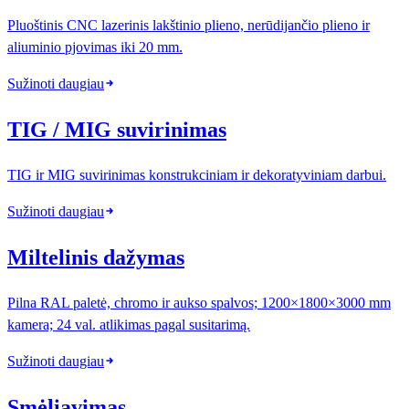
Pluoštinis CNC lazerinis lakštinio plieno, nerūdijančio plieno ir
aliuminio pjovimas iki 20 mm.
Sužinoti daugiau
TIG / MIG suvirinimas
TIG ir MIG suvirinimas konstrukciniam ir dekoratyviniam darbui.
Sužinoti daugiau
Miltelinis dažymas
Pilna RAL paletė, chromo ir aukso spalvos; 1200×1800×3000 mm
kamera; 24 val. atlikimas pagal susitarimą.
Sužinoti daugiau
Smėliavimas