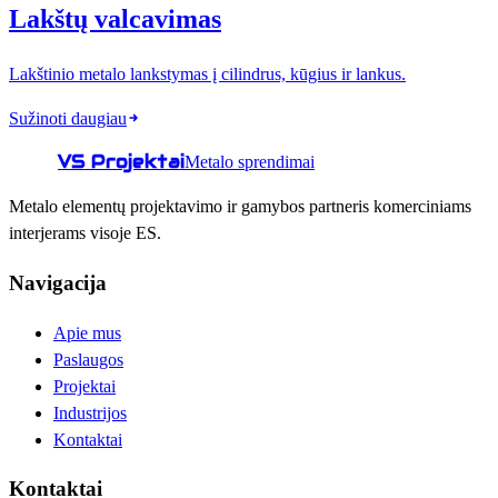
Lakštų valcavimas
Lakštinio metalo lankstymas į cilindrus, kūgius ir lankus.
Sužinoti daugiau
VS Projektai
Metalo sprendimai
Metalo elementų projektavimo ir gamybos partneris komerciniams
interjerams visoje ES.
Navigacija
Apie mus
Paslaugos
Projektai
Industrijos
Kontaktai
Kontaktai